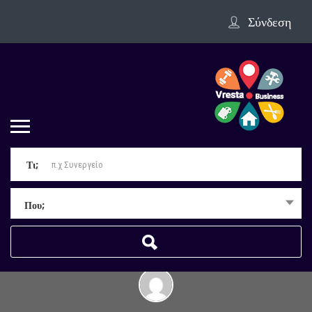
Σύνδεση
Τι;
Που;