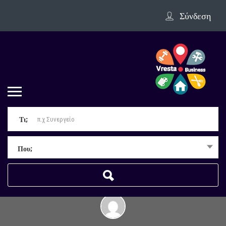
Σύνδεση
Τι;
Που;