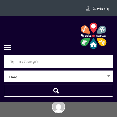
Σύνδεση
Τι;
Που;