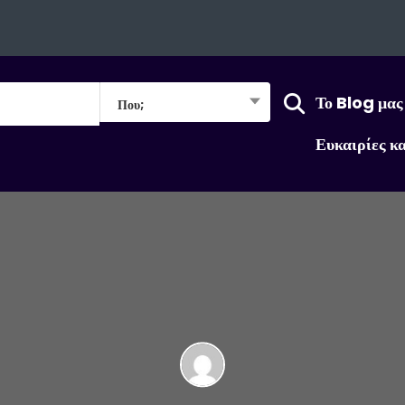
Το Blog μας
Που;
Ευκαιρίες κ