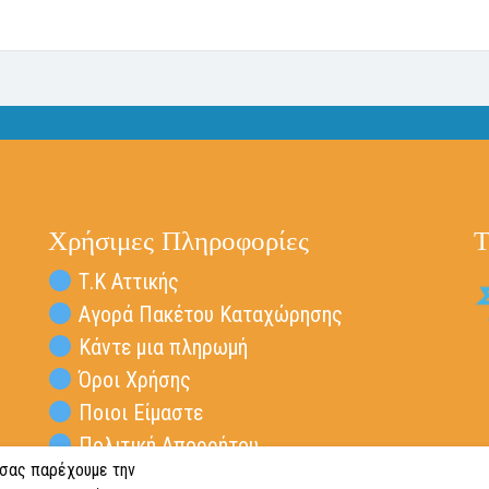
Χρήσιμες Πληροφορίες
Τ
Τ.Κ Αττικής
Αγορά Πακέτου Καταχώρησης
Κάντε μια πληρωμή
Όροι Χρήσης
Ποιοι Είμαστε
Πολιτική Απορρήτου
 σας παρέχουμε την
Επικοινωνία Vresta.gr