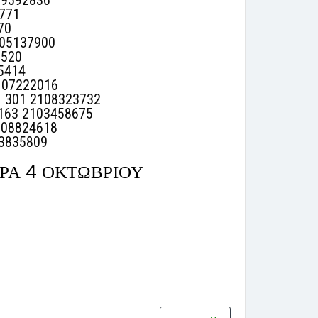
9592836
771
70
05137900
520
5414
107222016
 301 2108323732
163 2103458675
08824618
3835809
ΡΑ 4 ΟΚΤΩΒΡΙΟΥ