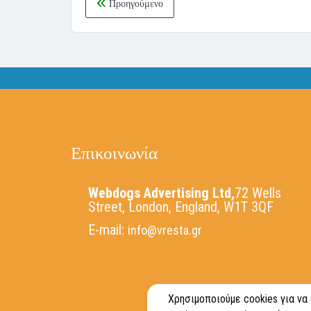
Προηγούμενο
Επικοινωνία
Webdogs Advertising Ltd,
72 Wells
Street, London, England, W1T 3QF
E-mail:
info@vresta.gr
Χρησιμοποιούμε cookies για να