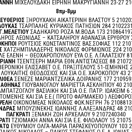
ΑΝΝΗ
ΜΙΧΕΛΟΥΔΑΚΗ ΕΙΡΗΝΗ ΜΑΚΡΥΓΙΑΝΝΗ 23-27 21
8πμ-8μμ
ΛΕΥΘΕΡΙΟΣ
ΞΗΡΟΥΧΑΚΗ ΑΙΚΑΤΕΡΙΝΗ ΒΛΑΣΤΟΥ 5 21020
ΛΟΥΚΑΣ
ΤΣΑΡΠΑΛΗΣ ΚΥΡΙΑΚΟΣ ΠΑΤΗΣΙΩΝ 284 210223
Γ.ΜΕΛΕΤΙΟΥ
ΣΑΔΗΚΑΡΙΟ ΡΟΖΑ Μ.ΒΟΔΑ 173 21086419
ΗΡΟΣ ΛΕΩΝΙΔΑΣ – ΚΑΤΣΑΛΗΡΟΥ ΑΘΑΝΑΣΙΑ ΕΡΥΘΡΟΥ Σ
ΟΚΗΠΟΙ
ΡΟΥΤΣΙΟΣ ΚΩΝΣΤΑΝΤΙΝΟΣ ΒΑΣ.ΣΟΦΙΑΣ 112 210
Σ
ΧΑΤΖΗΜΠΙΛΑΔΕΡΗΣ ΝΙΚΟΛΑΟΣ ΦΟΡΜΙΩΝΟΣ 224 210
Ε ΕΛΕΝΗ – ΘΕΟΧΑΡΟΠΟΥΛΟΥ ΕΥΑ Ο.Ε. Λ.ΓΑΛΑΤΣΙΟΥ 8
ΑΡΙΑΝΗ
ΤΣΕΝΤΣΕΡΗ ΜΑΡΙΑ ΕΘΝ.ΑΝΤΙΣΤΑΣΕΩΣ 88 21072
ΕΡΟΝΙΚΗ ΕΛΙΣΣΑΒΕΤ Ο.Ε. ΠΡΑΞΙΤΕΛΟΥΣ 51-ΙΣΜΗΝΗΣ 
ΛΟΥΚΑΙΤΗΣ ΘΕΟΔΟΣΙΟΣ ΚΑΙ ΣΙΑ Ο.Ε. ΧΑΡΟΚΟΠΟΥ 43 2
ΛΙΘΕΑ
ΣΕΝΕΖΕ ΜΑΡΙΑΝΤΖΕΛΙΚΑ ΔΟΙΡΑΝΗΣ 177 210959
 ΑΘΗΝΑΣ
ΓΙΟΥΒΑΝΟΓΛΟΥ ΜΑΡΙΕΤΤΑ ΑΣΚΛΗΠΙΟΥ 40 21
ΜΠΑΤΖΟΓΛΟΥ ΒΑΣΙΛΙΚΗ ΚΑΙ ΣΙΑ Ο.Ε. ΠΑΤΡ. ΙΩΑΚΕΙΜ 6
ΤΟΜΕΝΗΣ ΚΑΙ ΣΙΑ Ε.Ε.( ΠΡΩΤΟ ΦΑΡΜΑΚΕΙΟ ) ΛΕΩΦΟΡ
ΨΕΛΗ
ΟΙΚΟΝΟΜΕΑΣ ΝΙΚΟΛΑΟΣ ΦΩΚ.ΝΕΓΡΗ 76 2108813
ΝΔΡΑΣ
ΜΠΟΥΖΙΝΕΚΗΣ ΙΩΑΝΝΗΣ Λ.ΑΛΕΞΑΝΔΡΑΣ 48 21
ΠΑΓΚΡΑΤΙ
ΞΕΝΑΚΗ ΖΩΗ ΑΡΧΕΛΑΟΥ 9 2107240340
ΡΑΤΙ
ΤΖΙΟΜΑΚΗ ΑΝΝΑ ΚΑΙ ΣΙΑ Ε.Ε. ΦΙΛΟΛΑΟΥ 15 2107
ΚΑΤΩ
ΕΥΘΥΜΙΟΥ ΟΛΓΑ-ΜΑΡΙΑ ΠΑΡΑΣΚΕΥΟΠΟΥΛΟΥ 103 2