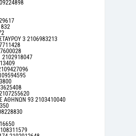
09224898
29617
1832
72
ΤΑΥΡΟΥ 3 2106983213
7711428
7600028
1 2102918047
13409
2109427096
109594595
3800
03625408
 2107255620
ΟΣ ΑΘΗΝΩΝ 93 2103410040
350
08228830
516650
108311579