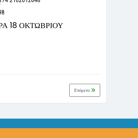
 174 2102012648
7
98
Α 18 ΟΚΤΩΒΡΙΟΥ
Επόμενο