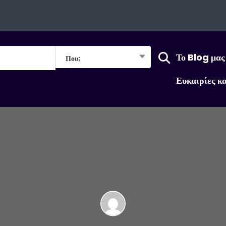
Το Blog μας
Που;
Ευκαιρίες κ