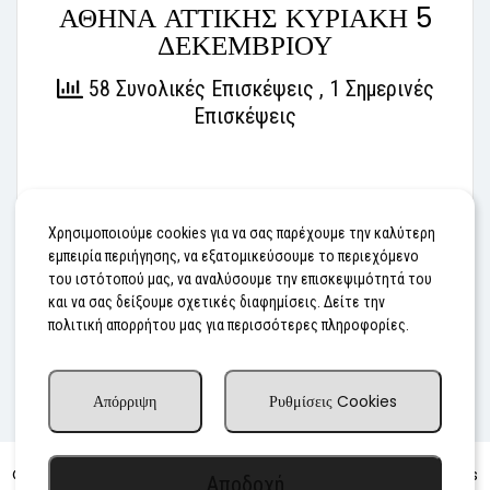
ΑΘΗΝΑ ΑΤΤΙΚΗΣ ΚΥΡΙΑΚΗ 5
ΔΕΚΕΜΒΡΙΟΥ
58 Συνολικές Επισκέψεις
, 1 Σημερινές
Επισκέψεις
#ΕΦΗΜΕΡΕΥΟΝΤΑ ΦΑΡΜΑΚΕΙΑ
Χρησιμοποιούμε cookies για να σας παρέχουμε την καλύτερη
εμπειρία περιήγησης, να εξατομικεύσουμε το περιεχόμενο
του ιστότοπού μας, να αναλύσουμε την επισκεψιμότητά του
Προηγούμενο
Επόμενο
και να σας δείξουμε σχετικές διαφημίσεις. Δείτε την
πολιτική απορρήτου μας για περισσότερες πληροφορίες.
Απόρριψη
Ρυθμίσεις Cookies
Advertisingdog.co.uk
Copyright © 2010–2025
– All rights
Αποδοχή