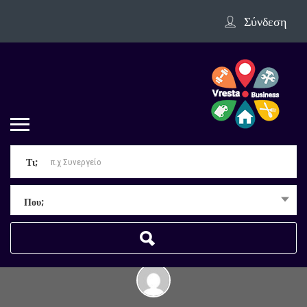
Σύνδεση
Τι;
Που;