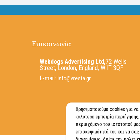
Επικοινωνία
Webdogs Advertising Ltd,
72 Wells
Street, London, England, W1T 3QF
E-mail:
info@vresta.gr
Χρησιμοποιούμε cookies για να
καλύτερη εμπειρία περιήγησης,
περιεχόμενο του ιστότοπού μας
επισκεψιμότητά του και να σας
διαφημίσεις. Δείτε την πολιτικ