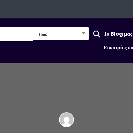
Το Blog μας
Που;
Ευκαιρίες κ