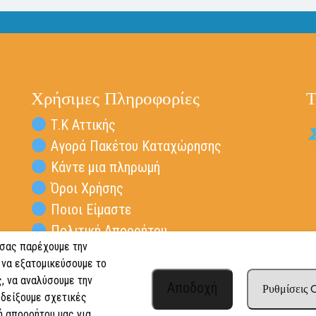
Χρήσιμες Πληροφορίες
Τ
Τ.Κ Αττικής
Αγορά Πακέτου Καταχώρησης
Κάντε μια πληρωμή
Όροι Χρήσης
Ποιοι Είμαστε
Πολιτική Απορρήτου
 σας παρέχουμε την
Επικοινωνία Vresta.gr
 να εξατομικεύσουμε το
, να αναλύσουμε την
Αποδοχή
Ρυθμίσεις
 δείξουμε σχετικές
ή απορρήτου μας για