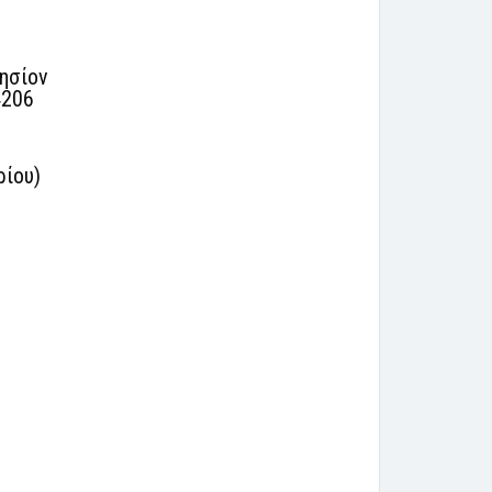
ησίον
4206
ρίου)