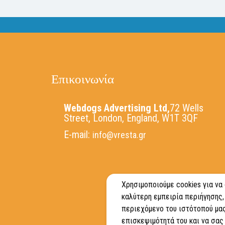
Επικοινωνία
Webdogs Advertising Ltd,
72 Wells
Street, London, England, W1T 3QF
E-mail:
info@vresta.gr
Χρησιμοποιούμε cookies για να
καλύτερη εμπειρία περιήγησης,
περιεχόμενο του ιστότοπού μας
επισκεψιμότητά του και να σας