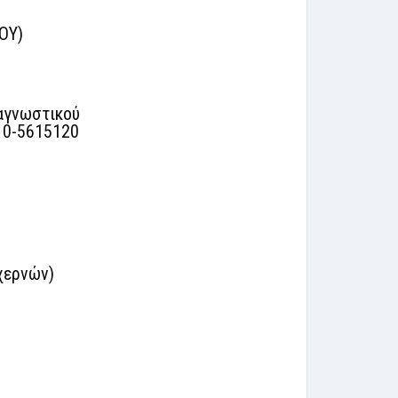
ΟΥ)
αγνωστικού
10-5615120
χερνών)