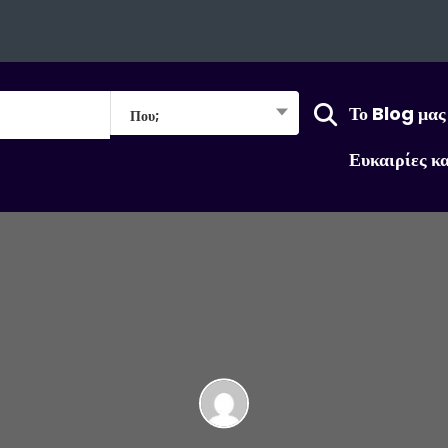
Το Blog μας
Που;
Ευκαιρίες κ