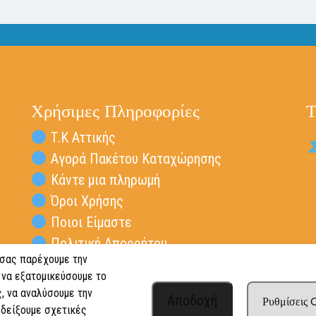
Χρήσιμες Πληροφορίες
Τ
Τ.Κ Αττικής
Αγορά Πακέτου Καταχώρησης
Κάντε μια πληρωμή
Όροι Χρήσης
Ποιοι Είμαστε
Πολιτική Απορρήτου
 σας παρέχουμε την
Επικοινωνία Vresta.gr
 να εξατομικεύσουμε το
, να αναλύσουμε την
Αποδοχή
Ρυθμίσεις
 δείξουμε σχετικές