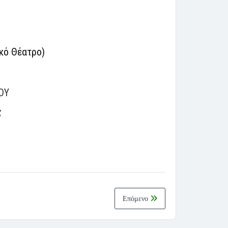
κό Θέατρο)
ΟΥ
ς
Επόμενο