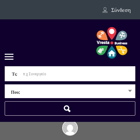
Σύνδεση
Τι;
Που;