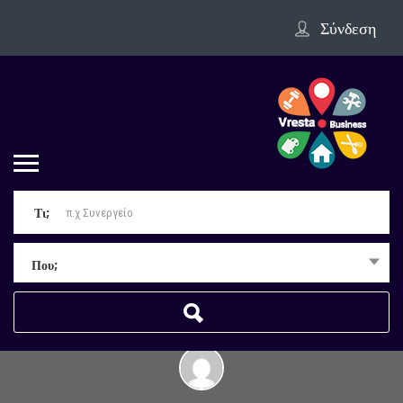
Σύνδεση
Τι;
Που;