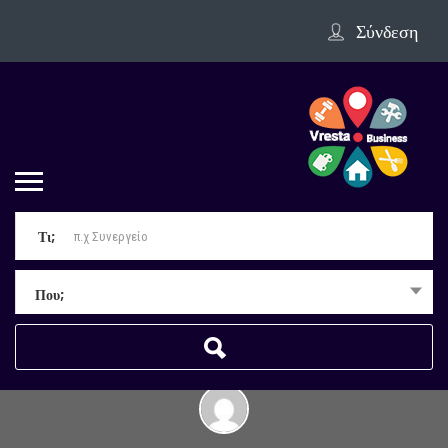
Σύνδεση
Τι;
Που;