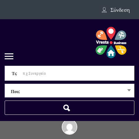
Σύνδεση
Τι;
Που;