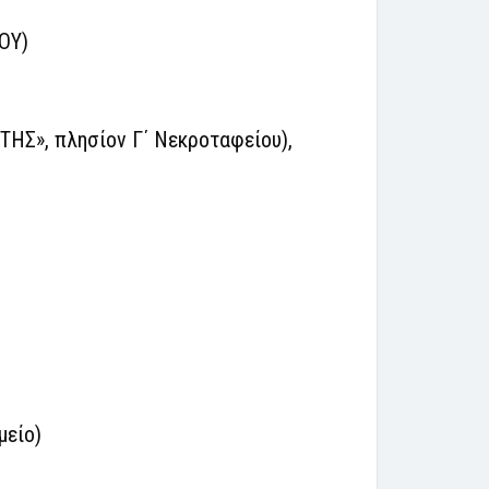
ΟΥ)
ΗΣ», πλησίον Γ΄ Νεκροταφείου),
μείο)