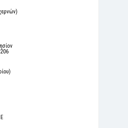
χερνών)
ησίον
4206
ρίου)
ΟΕ