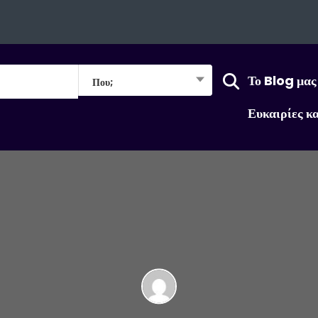
Το Blog μας
Που;
Ευκαιρίες κ