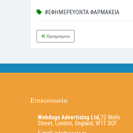
#ΕΦΗΜΕΡΕΥΟΝΤΑ ΦΑΡΜΑΚΕΙΑ
Προηγούμενο
Επικοινωνία
Webdogs Advertising Ltd,
72 Wells
Street, London, England, W1T 3QF