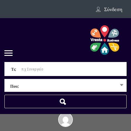
Σύνδεση
Τι;
Που;