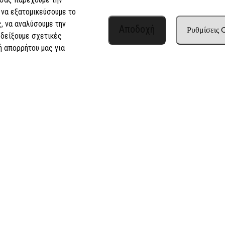
 να εξατομικεύσουμε το
, να αναλύσουμε την
Αποδοχή
Ρυθμίσεις
 δείξουμε σχετικές
ή απορρήτου μας για
Advertisingdog.co.uk
pyright © 2010–2025
– All rights reser