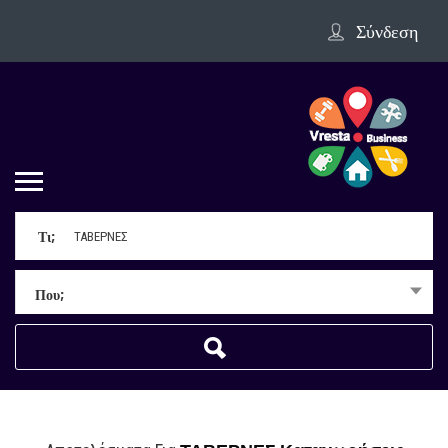
Σύνδεση
Τι;
Που;