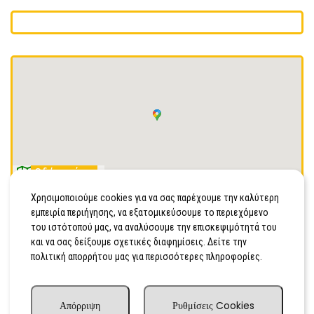
Οδήγησέ με
Χρησιμοποιούμε cookies για να σας παρέχουμε την καλύτερη
ΤΕΡΨΙΧΟΡΗΣ 7, ΣΑΛΑΜΙΝΑ, ΑΤΤΙΚΗΣ, Τ.Κ 18900
εμπειρία περιήγησης, να εξατομικεύσουμε το περιεχόμενο
2104654034
του ιστότοπού μας, να αναλύσουμε την επισκεψιμότητά του
και να σας δείξουμε σχετικές διαφημίσεις. Δείτε την
Κινητό
πολιτική απορρήτου μας για περισσότερες πληροφορίες.
Απόρριψη
Ρυθμίσεις Cookies