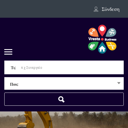
Σύνδεση
Τι;
Που;