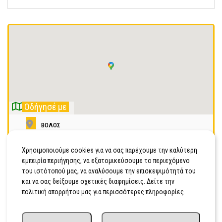
Οδήγησέ με
ΒΟΛΟΣ
2425022652
Χρησιμοποιούμε cookies για να σας παρέχουμε την καλύτερη
εμπειρία περιήγησης, να εξατομικεύσουμε το περιεχόμενο
Κινητό
του ιστότοπού μας, να αναλύσουμε την επισκεψιμότητά του
και να σας δείξουμε σχετικές διαφημίσεις. Δείτε την
πολιτική απορρήτου μας για περισσότερες πληροφορίες.
Διεκδίκησε τώρα!
Είσαι ο ιδιοκτήτης της επιχείρησης;