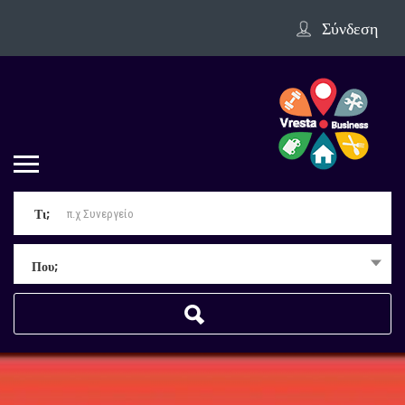
Σύνδεση
Τι;
Που;