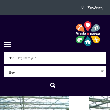
Σύνδεση
Τι;
Που;