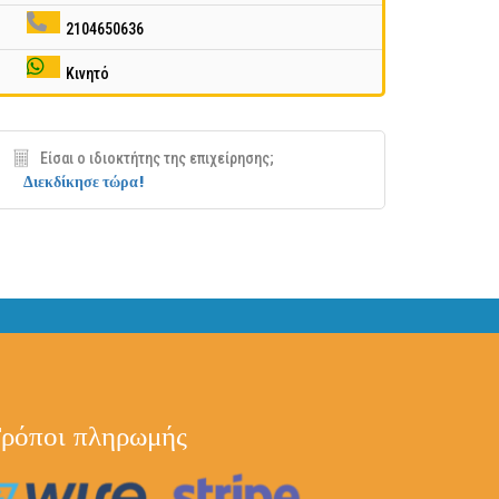
2104650636
Κινητό
Είσαι ο ιδιοκτήτης της επιχείρησης;
Διεκδίκησε τώρα!
ρόποι πληρωμής