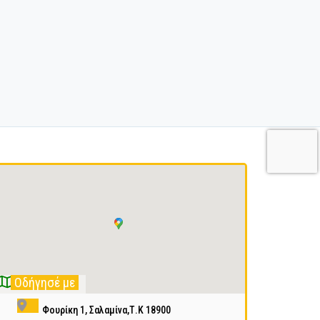
Οδήγησέ με
Φουρίκη 1, Σαλαμίνα,Τ.Κ 18900