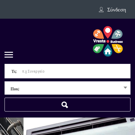
Σύνδεση
Τι;
Που;