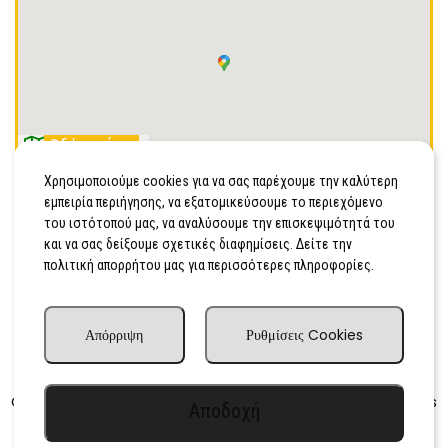
Οδήγησέ με
Χρησιμοποιούμε cookies για να σας παρέχουμε την καλύτερη
ΒΥΡΩΝΟΣ 104, ΚΑΛΑΜΑΤΑ, Τ.Κ 24100
εμπειρία περιήγησης, να εξατομικεύσουμε το περιεχόμενο
2721098808
του ιστότοπού μας, να αναλύσουμε την επισκεψιμότητά του
και να σας δείξουμε σχετικές διαφημίσεις. Δείτε την
Κινητό
πολιτική απορρήτου μας για περισσότερες πληροφορίες.
Απόρριψη
Ρυθμίσεις Cookies
Advertisingdog.co.uk
Copyright © 2010–2025
– All rights
Αποδοχή
reserved.