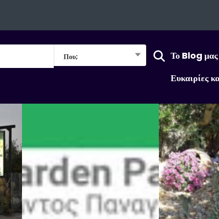
Το Blog μας
Που;
Ευκαιρίες κ