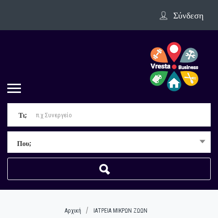
Σύνδεση
Τι;
Που;
Αρχική
ΙΑΤΡΕΙΑ ΜΙΚΡΩΝ ΖΩΩΝ