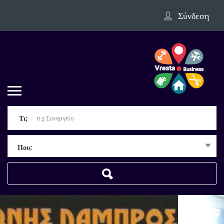
Σύνδεση
Τι;
Που;