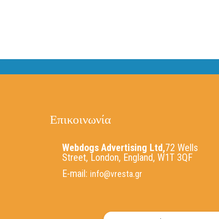
Επικοινωνία
Webdogs Advertising Ltd,
72 Wells
Street, London, England, W1T 3QF
E-mail:
info@vresta.gr