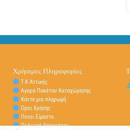
Χρήσιμες Πληροφορίες
Τ
Τ.Κ Αττικής
Αγορά Πακέτου Καταχώρησης
Κάντε μια πληρωμή
Όροι Χρήσης
Ποιοι Είμαστε
Πολιτική Απορρήτου