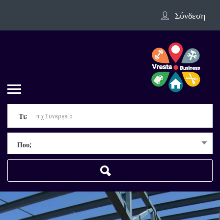
Σύνδεση
Τι;
Που;