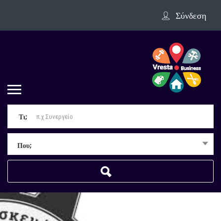
Σύνδεση
Τι;
Που;