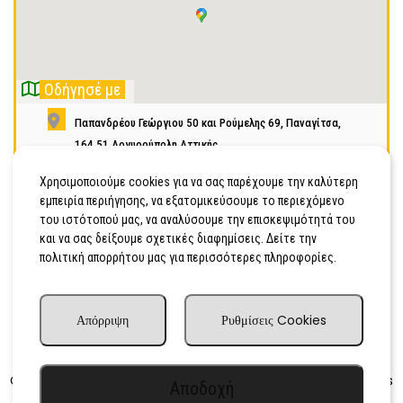
Οδήγησέ με
Παπανδρέου Γεώργιου 50 και Ρούμελης 69, Παναγίτσα,
164 51 Αργυρούπολη Αττικής
2109914914
Χρησιμοποιούμε cookies για να σας παρέχουμε την καλύτερη
εμπειρία περιήγησης, να εξατομικεύσουμε το περιεχόμενο
του ιστότοπού μας, να αναλύσουμε την επισκεψιμότητά του
και να σας δείξουμε σχετικές διαφημίσεις. Δείτε την
Διεκδίκησε τώρα!
Είσαι ο ιδιοκτήτης της επιχείρησης;
πολιτική απορρήτου μας για περισσότερες πληροφορίες.
Απόρριψη
Ρυθμίσεις Cookies
Advertisingdog.co.uk
Copyright © 2010–2025
– All rights
Αποδοχή