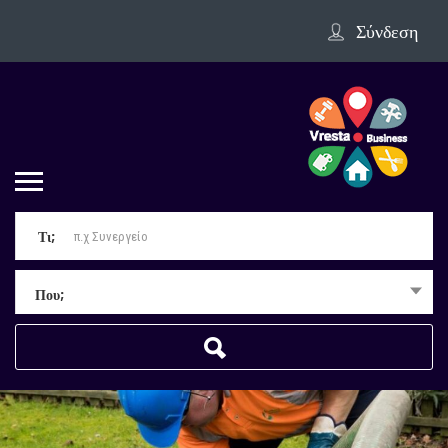
Σύνδεση
Τι;
Που;