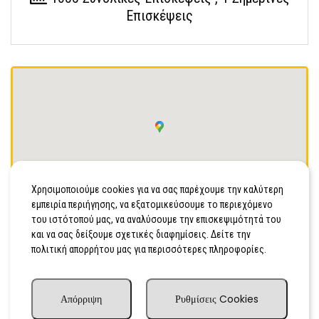
Επισκέψεις
Οδήγησέ με
Χρησιμοποιούμε cookies για να σας παρέχουμε την καλύτερη
εμπειρία περιήγησης, να εξατομικεύσουμε το περιεχόμενο
Λοχαγού Ξηρογιάννη 3, Ζωγράφος, 15773
του ιστότοπού μας, να αναλύσουμε την επισκεψιμότητά του
και να σας δείξουμε σχετικές διαφημίσεις. Δείτε την
2107777738
πολιτική απορρήτου μας για περισσότερες πληροφορίες.
Κινητό
Απόρριψη
Ρυθμίσεις Cookies