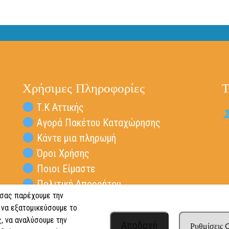
Χρήσιμες Πληροφορίες
Τ
Τ.Κ Αττικής
Αγορά Πακέτου Καταχώρησης
Κάντε μια πληρωμή
Όροι Χρήσης
Ποιοι Είμαστε
Πολιτική Απορρήτου
 σας παρέχουμε την
Επικοινωνία Vresta.gr
 να εξατομικεύσουμε το
, να αναλύσουμε την
Αποδοχή
Ρυθμίσεις