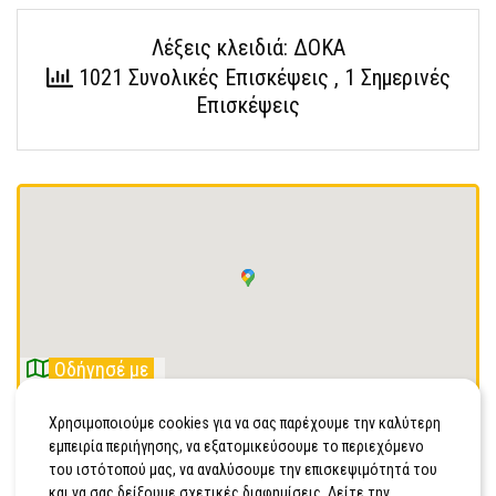
Λέξεις κλειδιά: ΔΟΚΑ
1021 Συνολικές Επισκέψεις
, 1 Σημερινές
Επισκέψεις
Οδήγησέ με
Ιωνίας 25, Νέα Σμύρνη, Ελλάδα, Τ.Κ 17121.
Χρησιμοποιούμε cookies για να σας παρέχουμε την καλύτερη
εμπειρία περιήγησης, να εξατομικεύσουμε το περιεχόμενο
6932488124
του ιστότοπού μας, να αναλύσουμε την επισκεψιμότητά του
και να σας δείξουμε σχετικές διαφημίσεις. Δείτε την