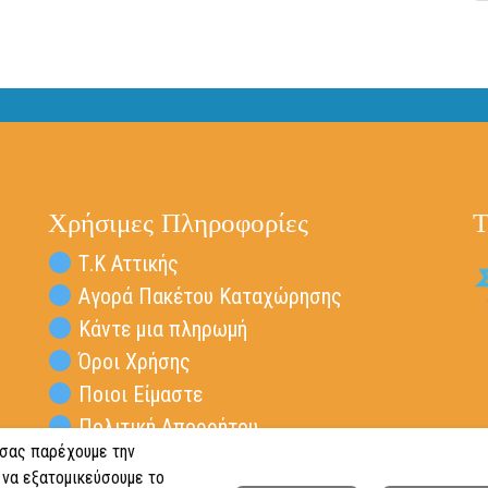
Χρήσιμες Πληροφορίες
Τ
Τ.Κ Αττικής
Αγορά Πακέτου Καταχώρησης
Κάντε μια πληρωμή
Όροι Χρήσης
Ποιοι Είμαστε
Πολιτική Απορρήτου
 σας παρέχουμε την
Επικοινωνία Vresta.gr
 να εξατομικεύσουμε το