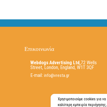
Επικοινωνία
Webdogs Advertising Ltd,
72 Wells
Street, London, England, W1T 3QF
E-mail:
info@vresta.gr
Χρησιμοποιούμε cookies για να
καλύτερη εμπειρία περιήγησης,