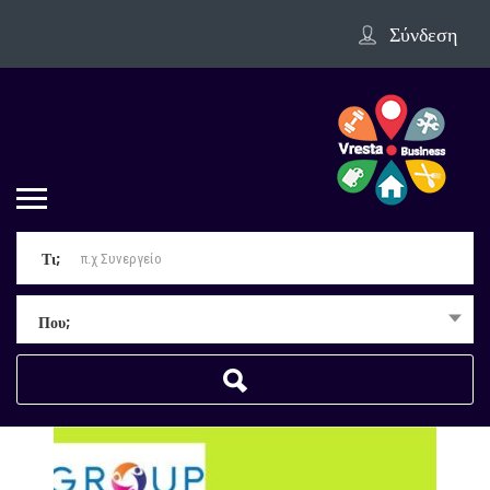
Σύνδεση
Τι;
Που;