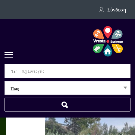
Σύνδεση
Τι;
Που;