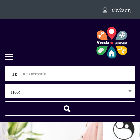
Σύνδεση
Τι;
Που;