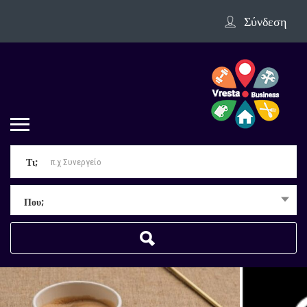
Σύνδεση
Τι;
Που;