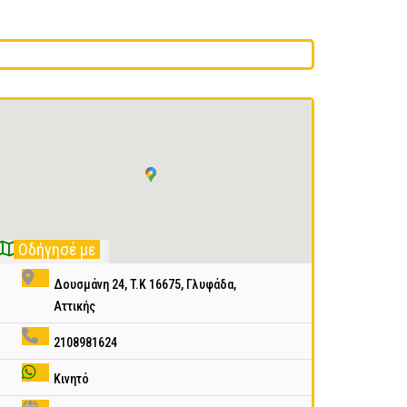
Οδήγησέ με
Δουσμάνη 24, T.K 16675, Γλυφάδα,
Αττικής
2108981624
Κινητό