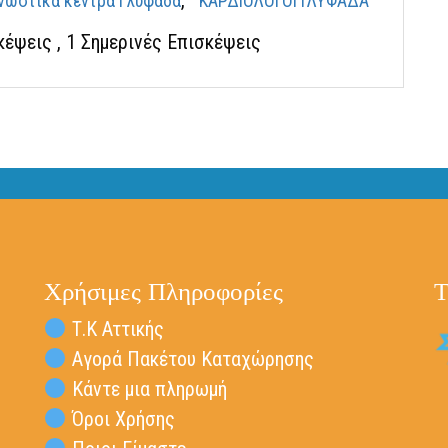
νωστικά κέντρα Γλυφάδα
ΚΑΡΔΙΟΛΟΓΟΙ ΓΛΥΦΑΔΑ
σκέψεις
, 1 Σημερινές Επισκέψεις
Χρήσιμες Πληροφορίες
Τ
Τ.Κ Αττικής
Αγορά Πακέτου Καταχώρησης
Κάντε μια πληρωμή
Όροι Χρήσης