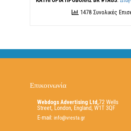
Διαγ
1478 Συνολικές Επι
Επικοινωνία
Webdogs Advertising Ltd,
72 Wells
Street, London, England, W1T 3QF
E-mail:
info@vresta.gr