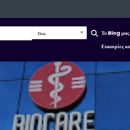
Το Blog μας
Που;
Ευκαιρίες κ