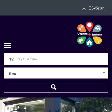
Σύνδεση
Τι;
Που;