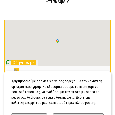
Επισκέψεις
Οδήγησέ με
Ωραιόπουλου Κωνσταντίνου 2, T.K 14121 Ηράκλειο
Αττικής
Χρησιμοποιούμε cookies για να σας παρέχουμε την καλύτερη
εμπειρία περιήγησης, να εξατομικεύσουμε το περιεχόμενο
2102720128
του ιστότοπού μας, να αναλύσουμε την επισκεψιμότητά του
και να σας δείξουμε σχετικές διαφημίσεις. Δείτε την
πολιτική απορρήτου μας για περισσότερες πληροφορίες.
Διεκδίκησε τώρα!
Είσαι ο ιδιοκτήτης της επιχείρησης;