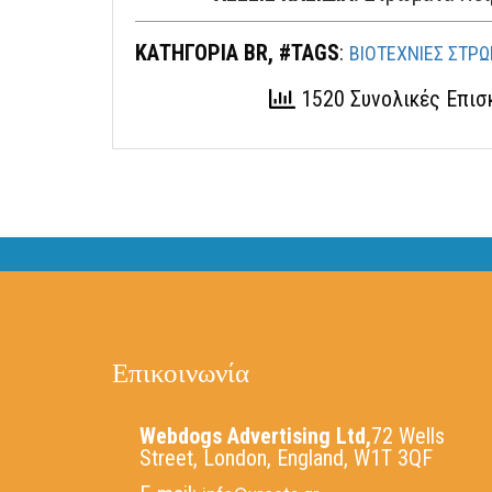
ΚΑΤΗΓΟΡΙΑ BR, #TAGS
:
ΒΙΟΤΕΧΝΙΕΣ ΣΤΡ
1520 Συνολικές Επι
Επικοινωνία
Webdogs Advertising Ltd,
72 Wells
Street, London, England, W1T 3QF