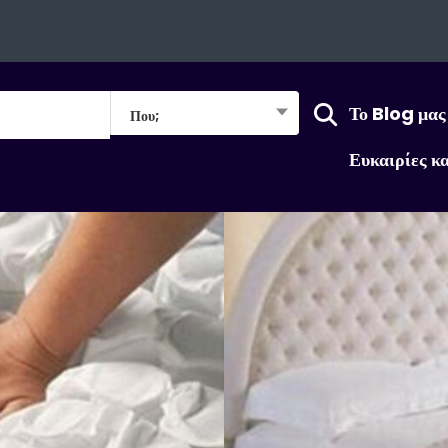
Το Blog μας
Που;
Ευκαιρίες κ