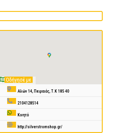
Οδήγησέ με
Αλών 14, Πειραιάς, Τ.Κ 185 40
2104128514
Κινητό
http://silverstromshop.gr/