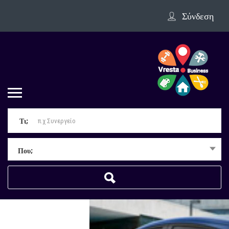
Σύνδεση
Τι;
Που;