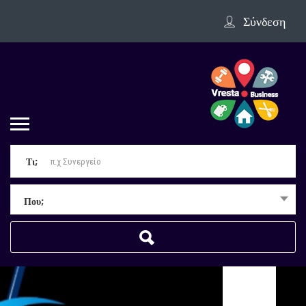
Σύνδεση
Τι;
Που;