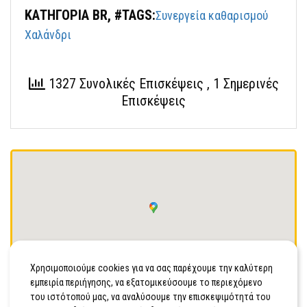
ΚΑΤΗΓΟΡΙΑ BR, #TAGS:
Συνεργεία καθαρισμού
Χαλάνδρι
1327 Συνολικές Επισκέψεις
, 1 Σημερινές
Επισκέψεις
Οδήγησέ με
Χρησιμοποιούμε cookies για να σας παρέχουμε την καλύτερη
εμπειρία περιήγησης, να εξατομικεύσουμε το περιεχόμενο
Ευβοίας 3-5, Χαλάνδρι, Τ.Κ15231
του ιστότοπού μας, να αναλύσουμε την επισκεψιμότητά του