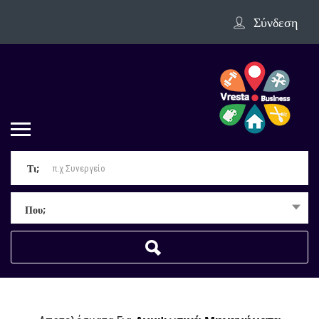
Σύνδεση
Τι;
Που;