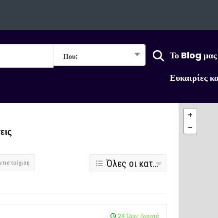
Το Blog μας
Που;
Ευκαιρίες κ
εις
Όλες οι κατηγορίες
ντιστοίχιση
24 Ώρες Ανοιχτά