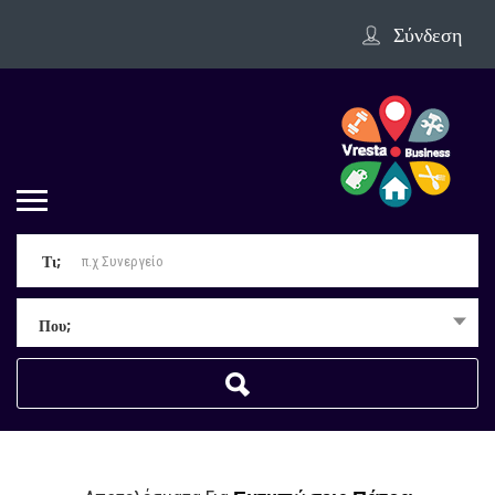
Σύνδεση
Τι;
Που;