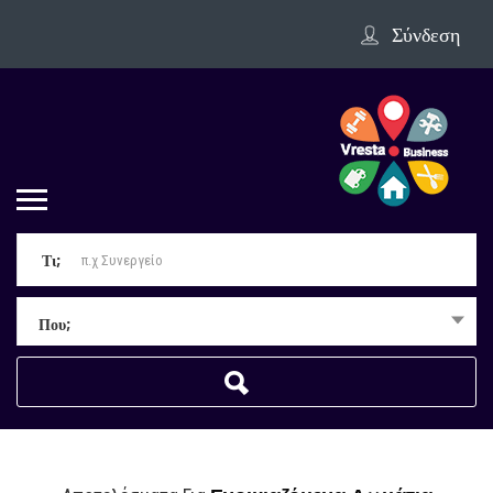
Σύνδεση
Τι;
Που;