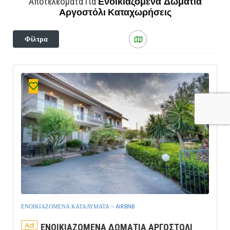
Ενοικιαζόμενα Δωμάτια
Αποτελέσματα Για
Αργοστόλι
Καταχωρήσεις
Φίλτρα
ΕΝΟΙΚΙΑΖΟΜΕΝΑ ΚΑΤΑΛΥΜΑΤΑ - AIRBNB
Ad
ΕΝΟΙΚΙΑΖΟΜΕΝΑ ΔΩΜΑΤΙΑ ΑΡΓΟΣΤΟΛΙ