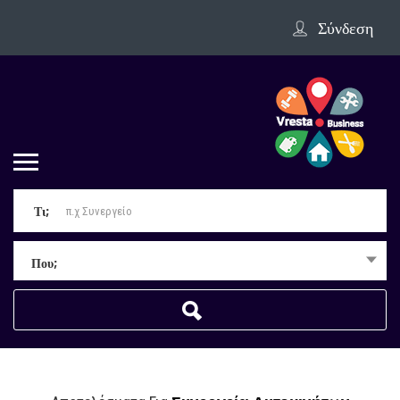
Σύνδεση
Τι;
Που;