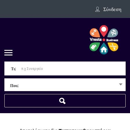
Σύνδεση
Τι;
Που;