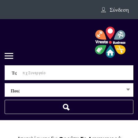
Σύνδεση
Τι;
Που;